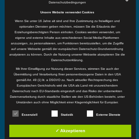
Datenschutzbedingungen
Unsere Website verwendet Cookies
RECHTLICHES
Wenn Sie unter 16 Jahre alt sind und Ihre Zustimmung zu freiwilligen und
Datenschutzbelehrung
optionalen Diensten geben möchten, müssen Sie die Erlaubnis der
Cookie Information
Erziehungsberechtigten Person einholen. Cookies werden verwendet, um
Datenauszug
eigene und externe Inhalte aus verschiedenen Social Media-Plattformen
AGB
anzuzeigen, zu personalisieren, um Funktionen bereitzustellen, um die Zugriffe
auf unsere Webseite gemäß der europäischen Datenschutz-Grundverordnung
Impressum
analysieren zu können. Durch die Nutzung unserer Webseite akzeptieren Sie die
Datenschutzerklärung.
OUTDOORPARTNERS
Mit Ihrer Einwilligung zur Nutzung dieser Services, stimmen Sie auch der
Übermittlung und Verarbeitung Ihrer personenbezogene Daten in den USA
Swen Gamon
gemäß Art. 49 (1) lit. a DSGVO zu. Nach aktueller Rechtsprechung des
Europäischen Gerichtshofs wird die USA als Land mit unzureichendem
+43 650 50 222 50
Datenschutz nach EU-Standards eingestuft und das Risiko der unbemerkten
office@outdoorpartners.at
Datenverarbeitung durch staatliche Stellen wie den US-Behörden besteht, unter
Umständen auch ohne Möglichkeit einer Klagemöglichkeit für Europäer.
SOCIAL CHANNELS
Essenziell
Statistik
Externe Dienste
✓ Akzeptieren