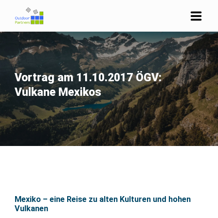
STARTSEITE
UNTERNEHMEN
LEHRBETRIEBE
Vortrag am 11.10.2017 ÖGV:
SCHULE
Vulkane Mexikos
EVENTS
SEMINARE
ÜBER UNS
KONTAKT
Mexiko – eine Reise zu alten Kulturen und hohen
Vulkanen